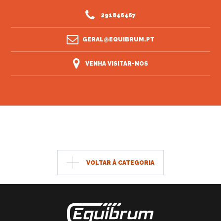
291846467
GERAL@EQUIBRUM.PT
VENHA VISITAR-NOS
VOLTAR À CATEGORIA