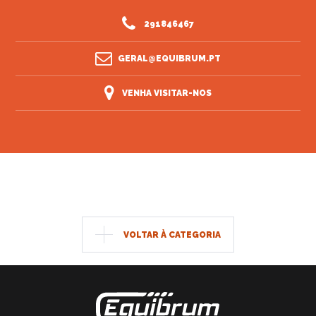
291846467
GERAL@EQUIBRUM.PT
VENHA VISITAR-NOS
VOLTAR À CATEGORIA