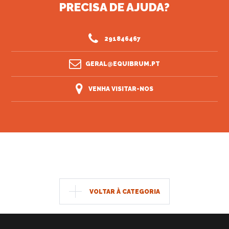
PRECISA DE AJUDA?
291846467
GERAL@EQUIBRUM.PT
VENHA VISITAR-NOS
VOLTAR À CATEGORIA