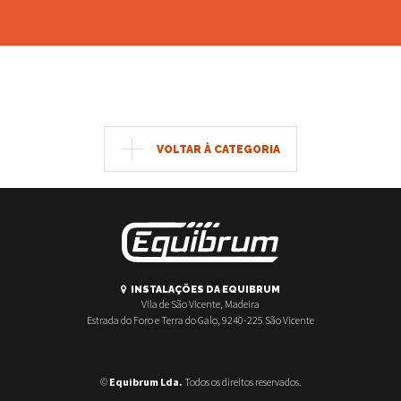
VOLTAR À CATEGORIA
INSTALAÇÕES DA EQUIBRUM
Vila de São Vicente, Madeira
Estrada do Foro e Terra do Galo, 9240-225 São Vicente
©
Equibrum Lda.
Todos os direitos reservados.