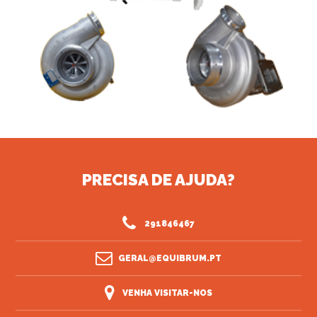
PRECISA DE AJUDA?
291846467
GERAL@EQUIBRUM.PT
VENHA VISITAR-NOS