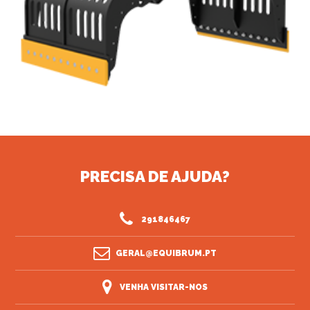
PRECISA DE AJUDA?
291846467
GERAL@EQUIBRUM.PT
VENHA VISITAR-NOS