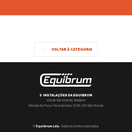
VOLTAR À CATEGORIA
INSTALAÇÕES DA EQUIBRUM
Vila de São Vicente, Madeira
Estrada do Foro e Terra do Galo, 9240-225 São Vicente
©
Equibrum Lda.
Todos os direitos reservados.