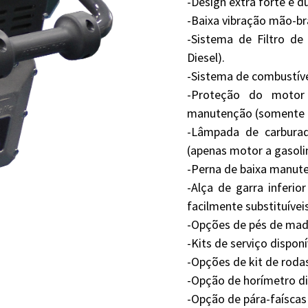
-Design extra forte e du
-Baixa vibração mão-br
-Sistema de Filtro de 
Diesel).
-Sistema de combustíve
-Proteção do motor
manutenção (somente m
-Lâmpada de carburad
(apenas motor a gasoli
-Perna de baixa manute
-Alça de garra inferior
facilmente substituívei
-Opções de pés de madei
-Kits de serviço disponí
-Opções de kit de rodas
-Opção de horímetro di
-Opção de pára-faíscas