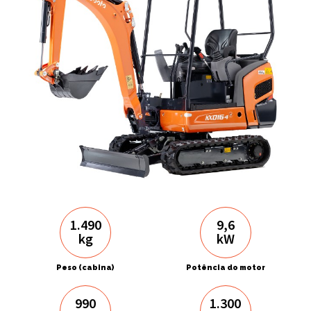
1.490
9,6
kg
kW
Peso (cabina)
Potência do motor
990
1.300