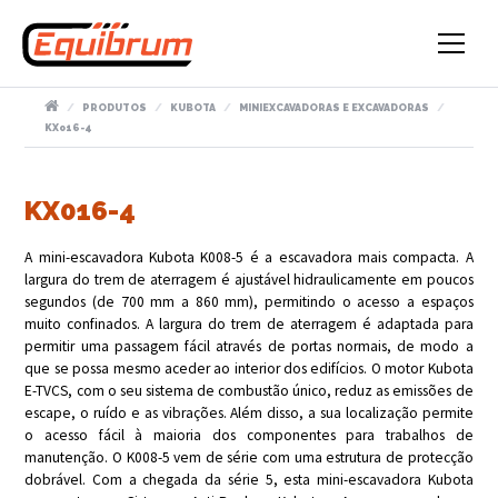
PRODUTOS
KUBOTA
MINIEXCAVADORAS E EXCAVADORAS
KX016-4
KX016-4
A mini-escavadora Kubota K008-5 é a escavadora mais compacta. A
largura do trem de aterragem é ajustável hidraulicamente em poucos
segundos (de 700 mm a 860 mm), permitindo o acesso a espaços
muito confinados. A largura do trem de aterragem é adaptada para
permitir uma passagem fácil através de portas normais, de modo a
que se possa mesmo aceder ao interior dos edifícios. O motor Kubota
E-TVCS, com o seu sistema de combustão único, reduz as emissões de
escape, o ruído e as vibrações. Além disso, a sua localização permite
o acesso fácil à maioria dos componentes para trabalhos de
manutenção. O K008-5 vem de série com uma estrutura de protecção
dobrável. Com a chegada da série 5, esta mini-escavadora Kubota