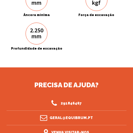
mm
kgf
Âncora mínima
Força de excavação
2.250
mm
Profundidade de excavação
PRECISA DE AJUDA?
291846467
GERAL@EQUIBRUM.PT
VENHA VISITAR-NOS